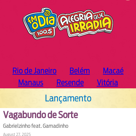
h
Rio de Janeiro
Belém
Macaé
Manaus
Resende
Vitória
Lançamento
Vagabundo de Sorte
Gabrielzinho feat. Gamadinho
August 27, 2025