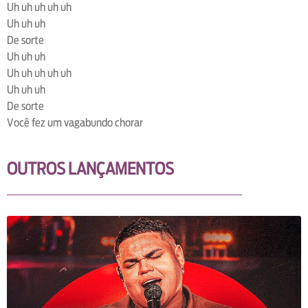
Uh uh uh uh uh
Uh uh uh
De sorte
Uh uh uh
Uh uh uh uh uh
Uh uh uh
De sorte
Você fez um vagabundo chorar
OUTROS LANÇAMENTOS