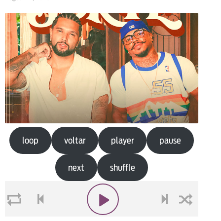
loop
voltar
player
pause
next
shuffle