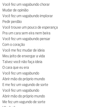
loop
voltar
play
next
shuffle
Você fez um vagabundo chorar
Mudar de opinião
Você fez um vagabundo implorar
Pedir perdão
Você trouxe um pouco de esperança
Pra um cara sem eira nem beira
Você fez um vagabundo pensar
Com o coração
Você me fez mudar de ideia
Meu jeito de enxergar a vida
Talvez você não faça ideia
O cara que eu era
Você fez um vagabundo
Abrir mão do próprio mundo
E me fez um vagundo de sorte
Você fez um vagabundo
Abrir mão do próprio mundo
Me fez um vagundo de sorte