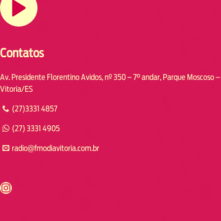
Contatos
Av. Presidente Florentino Avidos, nº 350 – 7° andar, Parque Moscoso –
Vitoria/ES
(27)3331 4857
(27) 3331 4905
radio@fmodiavitoria.com.br
s://www.instagram.com/fmodia.cabofrio/