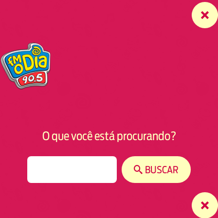
O que você está procurando?
S
BUSCAR
e
a
r
c