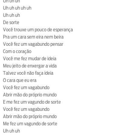
Uh uh uh
Uh uh uh uh uh
Uh uh uh
De sorte
Você trouxe um pouco de esperança
Pra um cara sem eira nem beira
Você fez um vagabundo pensar
Com o coração
Você me fez mudar de ideia
Meu jeito de enxergar a vida
Talvez você não faça ideia
O cara que eu era
Você fez um vagabundo
Abrir mão do próprio mundo
E me fez um vagundo de sorte
Você fez um vagabundo
Abrir mão do próprio mundo
Me fez um vagundo de sorte
Uh uh uh