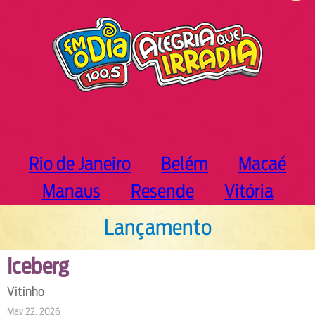
h
Rio de Janeiro
Belém
Macaé
Manaus
Resende
Vitória
Lançamento
Iceberg
Vitinho
May 22, 2026