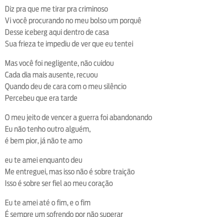
loop
voltar
play
next
shuffle
Diz pra que me tirar pra criminoso
Vi você procurando no meu bolso um porquê
Desse iceberg aqui dentro de casa
Sua frieza te impediu de ver que eu tentei
Mas você foi negligente, não cuidou
Cada dia mais ausente, recuou
Quando deu de cara com o meu silêncio
Percebeu que era tarde
O meu jeito de vencer a guerra foi abandonando
Eu não tenho outro alguém,
é bem pior, já não te amo
eu te amei enquanto deu
Me entreguei, mas isso não é sobre traição
Isso é sobre ser fiel ao meu coração
Eu te amei até o fim, e o fim
É sempre um sofrendo por não superar