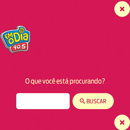
O que você está procurando?
S
BUSCAR
e
a
r
c