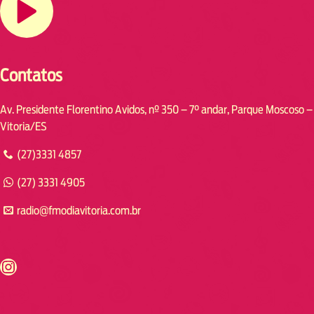
Contatos
Av. Presidente Florentino Avidos, nº 350 – 7° andar, Parque Moscoso –
Vitoria/ES
(27)3331 4857
(27) 3331 4905
radio@fmodiavitoria.com.br
s://www.instagram.com/fmodia.cabofrio/