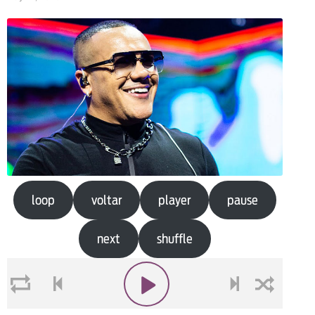
loop
voltar
player
pause
next
shuffle