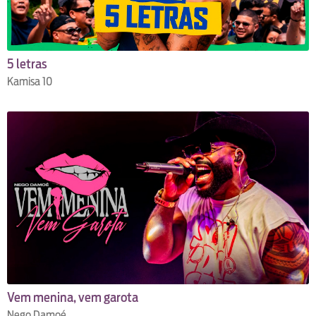
5 letras
Kamisa 10
Vem menina, vem garota
Nego Damoé