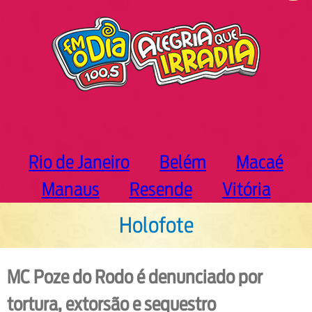
h
Rio de Janeiro
Belém
Macaé
Manaus
Resende
Vitória
Holofote
MC Poze do Rodo é denunciado por
tortura, extorsão e sequestro