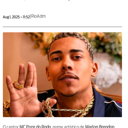
|
RioAdm
Aug 1, 2025 – 11:52
O cantor
MC Poze do Rodo
, nome artístico de
Marlon Brendon