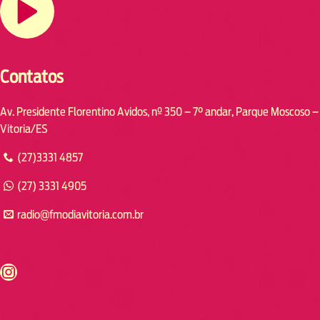
Contatos
Av. Presidente Florentino Avidos, nº 350 – 7° andar, Parque Moscoso –
Vitoria/ES
(27)3331 4857
(27) 3331 4905
radio@fmodiavitoria.com.br
s://www.instagram.com/fmodia.cabofrio/