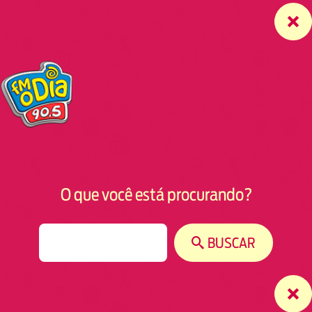
O que você está procurando?
S
BUSCAR
e
a
r
c