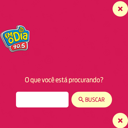
O que você está procurando?
S
BUSCAR
e
a
r
c