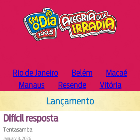
h
Rio de Janeiro
Belém
Macaé
Manaus
Resende
Vitória
Lançamento
Difícil resposta
Tentasamba
January 8, 2026