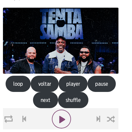
loop
voltar
player
pause
next
shuffle