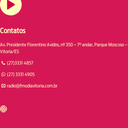
Contatos
Av. Presidente Florentino Avidos, nº 350 – 7° andar, Parque Moscoso –
Vitoria/ES
(27)3331 4857
(27) 3331 4905
radio@fmodiavitoria.com.br
s://www.instagram.com/fmodia.cabofrio/