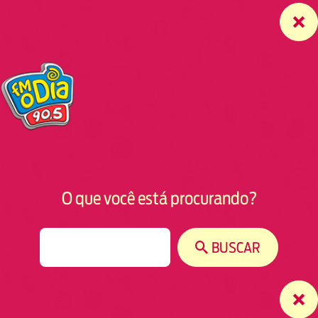
O que você está procurando?
S
BUSCAR
e
a
r
c