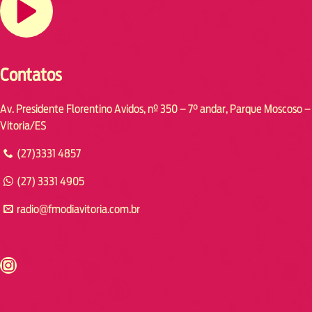
Contatos
Av. Presidente Florentino Avidos, nº 350 – 7° andar, Parque Moscoso –
Vitoria/ES
(27)3331 4857
(27) 3331 4905
radio@fmodiavitoria.com.br
s://www.instagram.com/fmodia.cabofrio/