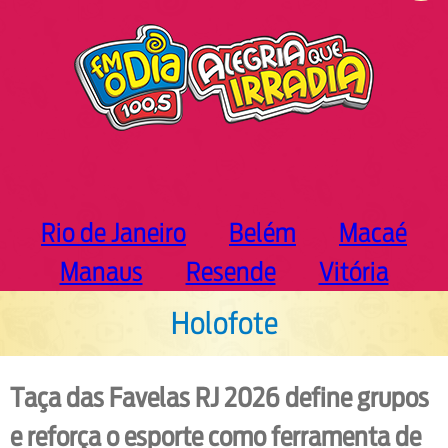
h
Rio de Janeiro
Belém
Macaé
Manaus
Resende
Vitória
Holofote
Taça das Favelas RJ 2026 define grupos
e reforça o esporte como ferramenta de