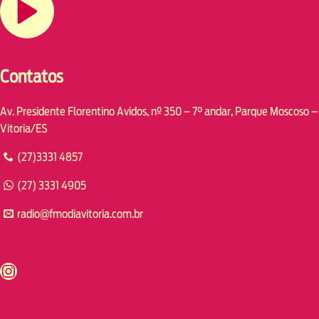
Contatos
Av. Presidente Florentino Avidos, nº 350 – 7° andar, Parque Moscoso –
Vitoria/ES
(27)3331 4857
(27) 3331 4905
radio@fmodiavitoria.com.br
s://www.instagram.com/fmodia.cabofrio/