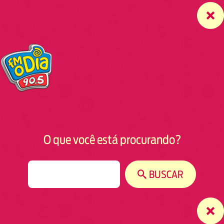
O que você está procurando?
S
BUSCAR
e
a
r
c