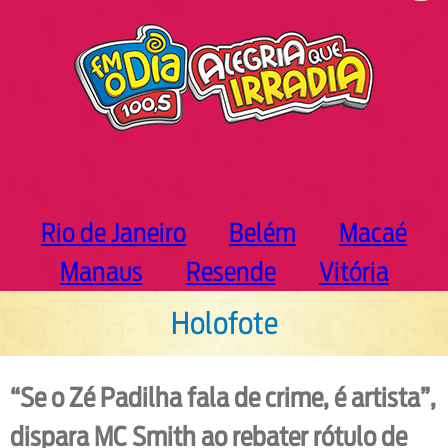
h
Rio de Janeiro
Belém
Macaé
Manaus
Resende
Vitória
Holofote
“Se o Zé Padilha fala de crime, é artista”,
dispara MC Smith ao rebater rótulo de