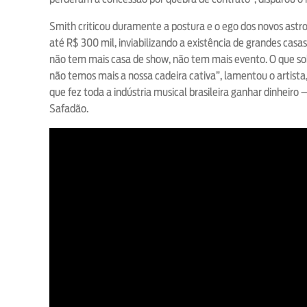
Smith criticou duramente a postura e o ego dos novos astr
até R$ 300 mil, inviabilizando a existência de grandes casa
não tem mais casa de show, não tem mais evento. O que sobr
não temos mais a nossa cadeira cativa”, lamentou o artista
que fez toda a indústria musical brasileira ganhar dinhei
Safadão.