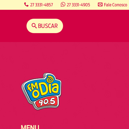
content
27 3331-4857
27 3331-4905
Fale Conosco
BUSCAR
MENU