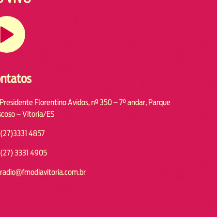
ntatos
 Presidente Florentino Avidos, nº 350 – 7° andar, Parque
coso – Vitoria/ES
(27)3331 4857
(27) 3331 4905
radio@fmodiavitoria.com.br