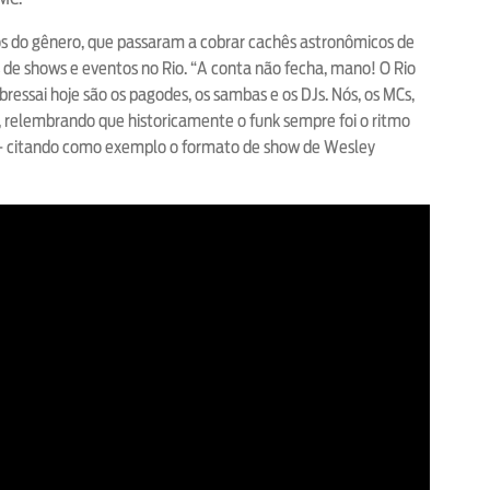
os do gênero, que passaram a cobrar cachês astronômicos de
s de shows e eventos no Rio. “A conta não fecha, mano! O Rio
essai hoje são os pagodes, os sambas e os DJs. Nós, os MCs,
, relembrando que historicamente o funk sempre foi o ritmo
ro — citando como exemplo o formato de show de Wesley