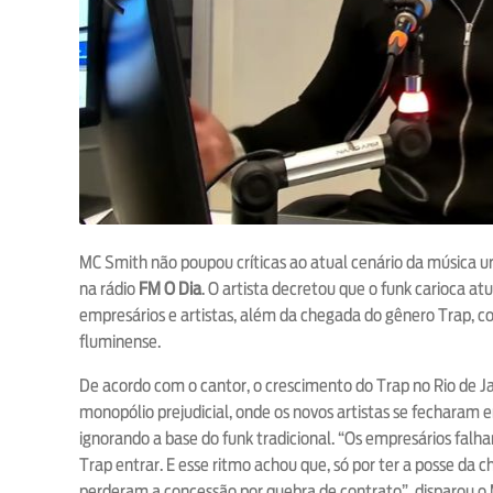
MC Smith não poupou críticas ao atual cenário da música u
na rádio
FM O Dia
. O artista decretou que o funk carioca a
empresários e artistas, além da chegada do gênero Trap, com
fluminense.
De acordo com o cantor, o crescimento do Trap no Rio de J
monopólio prejudicial, onde os novos artistas se fecharam e
ignorando a base do funk tradicional. “Os empresários fal
Trap entrar. E esse ritmo achou que, só por ter a posse da c
perderam a concessão por quebra de contrato”, disparou o