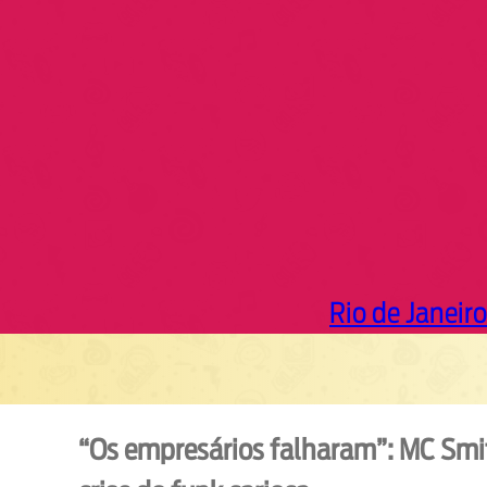
r
c
h
Rio de Janeiro
“Os empresários falharam”: MC Smith