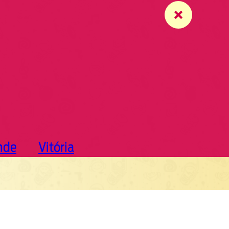
nde
Vitória