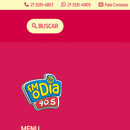
content
27 3331-4857
27 3331-4905
Fale Conosco
BUSCAR
MENU