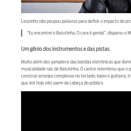
Leozinho não poupou palavras para definir o impacto do p
“Eu encontrei o Batutinha. O cara é genial”, disparou o M
Um gênio dos instrumentos e das pistas
Muito além dos
samples
e das batidas eletrônicas que dom
musicalidade raiz de Batutinha. O cantor relembrou que o 
construir arranjos complexos no teclado, baixo e guitarra
que até hoje não saem da cabeça do público.