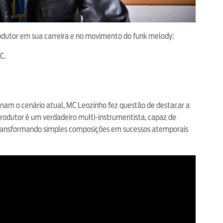
rodutor em sua carreira e no movimento do funk melody:
C.
inam o cenário atual, MC Leozinho fez questão de destacar a
produtor é um verdadeiro multi-instrumentista, capaz de
, transformando simples composições em sucessos atemporais