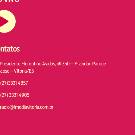
ntatos
 Presidente Florentino Avidos, nº 350 – 7° andar, Parque
coso – Vitoria/ES
(27)3331 4857
(27) 3331 4905
radio@fmodiavitoria.com.br