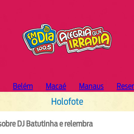
Belém
Macaé
Manaus
Rese
Holofote
 sobre DJ Batutinha e relembra