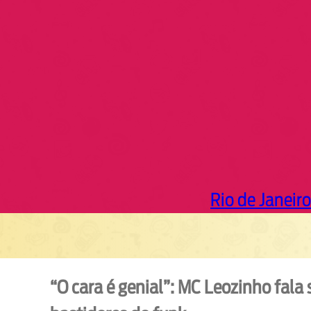
r
c
h
Rio de Janeiro
“O cara é genial”: MC Leozinho fala