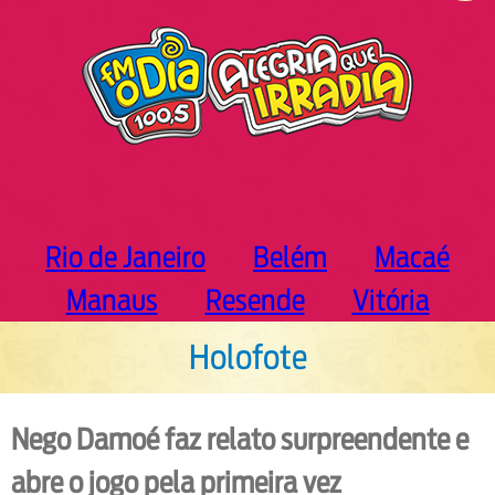
h
Rio de Janeiro
Belém
Macaé
Manaus
Resende
Vitória
Holofote
Nego Damoé faz relato surpreendente e
abre o jogo pela primeira vez