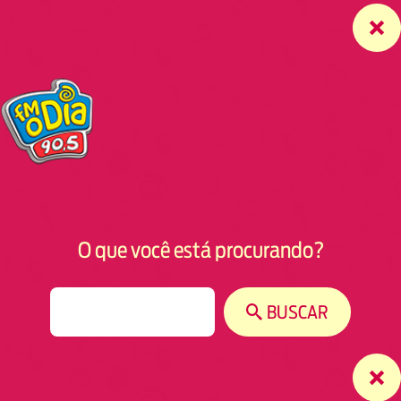
O que você está procurando?
S
BUSCAR
e
a
r
c