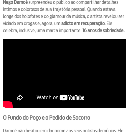
Nego Damoé
surpreendeu o público ao compartilhar detalhes
íntimos e dolorosos de sua trajetória pessoal. Quando estava
longe dos holofotes e do glamour da música, o artista revelou ser
viciado em drogas e, agora, um
adicto em recuperação
. Ele
celebra, inclusive, uma marca importante:
16 anos de sobriedade.
O Fundo do Poço e o Pedido de Socorro
Damoé não hesitou em dar nome aos seus antigos demônios. Ele