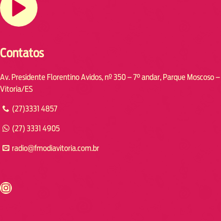
Contatos
Av. Presidente Florentino Avidos, nº 350 – 7° andar, Parque Moscoso –
Vitoria/ES
(27)3331 4857
(27) 3331 4905
radio@fmodiavitoria.com.br
s://www.instagram.com/fmodia.cabofrio/