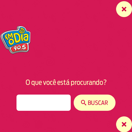
O que você está procurando?
S
BUSCAR
e
a
r
c