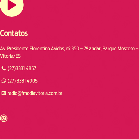
Contatos
Av. Presidente Florentino Avidos, nº 350 – 7° andar, Parque Moscoso –
Vitoria/ES
(27)3331 4857
(27) 3331 4905
radio@fmodiavitoria.com.br
s://www.instagram.com/fmodia.cabofrio/