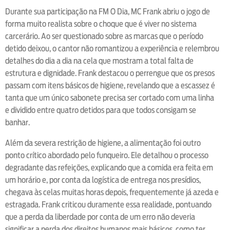
Durante sua participação na FM O Dia, MC Frank abriu o jogo de
forma muito realista sobre o choque que é viver no sistema
carcerário. Ao ser questionado sobre as marcas que o período
detido deixou, o cantor não romantizou a experiência e relembrou
detalhes do dia a dia na cela que mostram a total falta de
estrutura e dignidade. Frank destacou o perrengue que os presos
passam com itens básicos de higiene, revelando que a escassez é
tanta que um único sabonete precisa ser cortado com uma linha
e dividido entre quatro detidos para que todos consigam se
banhar.
Além da severa restrição de higiene, a alimentação foi outro
ponto crítico abordado pelo funqueiro. Ele detalhou o processo
degradante das refeições, explicando que a comida era feita em
um horário e, por conta da logística de entrega nos presídios,
chegava às celas muitas horas depois, frequentemente já azeda e
estragada. Frank criticou duramente essa realidade, pontuando
que a perda da liberdade por conta de um erro não deveria
significar a perda dos direitos humanos mais básicos, como ter