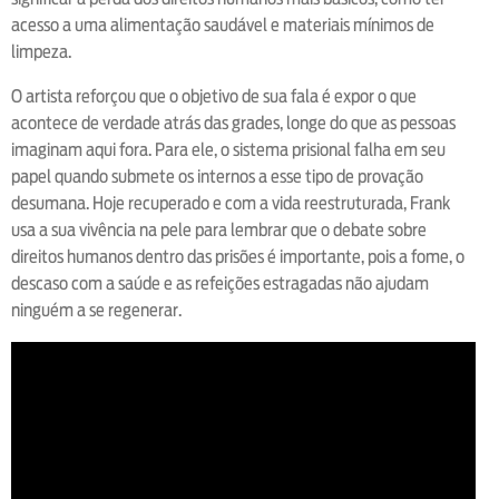
acesso a uma alimentação saudável e materiais mínimos de
limpeza.
O artista reforçou que o objetivo de sua fala é expor o que
acontece de verdade atrás das grades, longe do que as pessoas
imaginam aqui fora. Para ele, o sistema prisional falha em seu
papel quando submete os internos a esse tipo de provação
desumana. Hoje recuperado e com a vida reestruturada, Frank
usa a sua vivência na pele para lembrar que o debate sobre
direitos humanos dentro das prisões é importante, pois a fome, o
descaso com a saúde e as refeições estragadas não ajudam
ninguém a se regenerar.