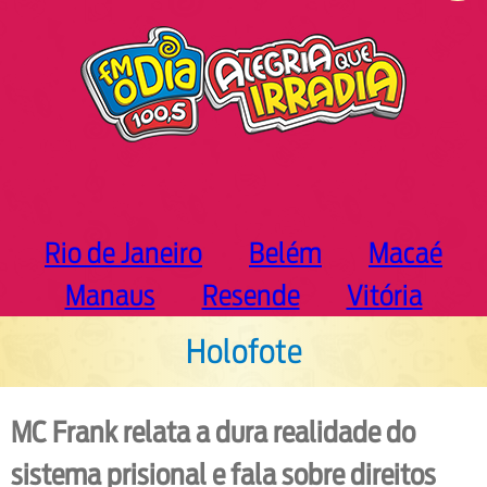
h
Rio de Janeiro
Belém
Macaé
Manaus
Resende
Vitória
Holofote
MC Frank relata a dura realidade do
sistema prisional e fala sobre direitos