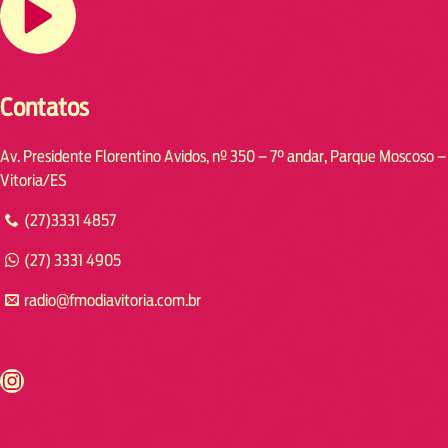
Contatos
Av. Presidente Florentino Avidos, nº 350 – 7° andar, Parque Moscoso –
Vitoria/ES
(27)3331 4857
(27) 3331 4905
radio@fmodiavitoria.com.br
s://www.instagram.com/fmodia.cabofrio/