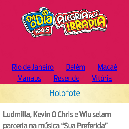
h
Rio de Janeiro
Belém
Macaé
Manaus
Resende
Vitória
Holofote
Ludmilla, Kevin O Chris e Wiu selam
parceria na música “Sua Preferida”