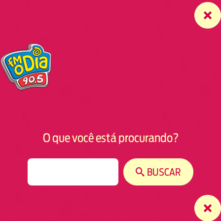
O que você está procurando?
S
BUSCAR
e
a
r
c