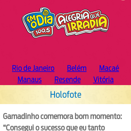
h
Rio de Janeiro
Belém
Macaé
Manaus
Resende
Vitória
Holofote
Gamadinho comemora bom momento:
“Consegui o sucesso que eu tanto