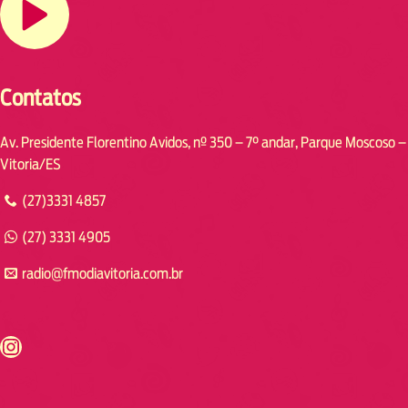
Contatos
Av. Presidente Florentino Avidos, nº 350 – 7° andar, Parque Moscoso –
Vitoria/ES
(27)3331 4857
(27) 3331 4905
radio@fmodiavitoria.com.br
s://www.instagram.com/fmodia.cabofrio/