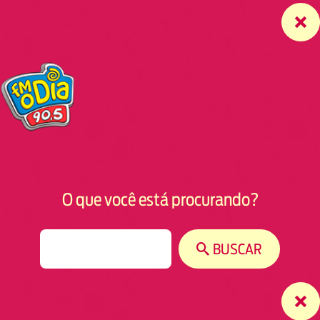
O que você está procurando?
S
BUSCAR
e
a
r
c