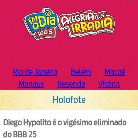
h
Rio de Janeiro
Belém
Macaé
Manaus
Resende
Vitória
Holofote
Diego Hypolito é o vigésimo eliminado
do BBB 25