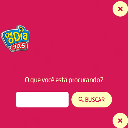
O que você está procurando?
S
BUSCAR
e
a
r
c