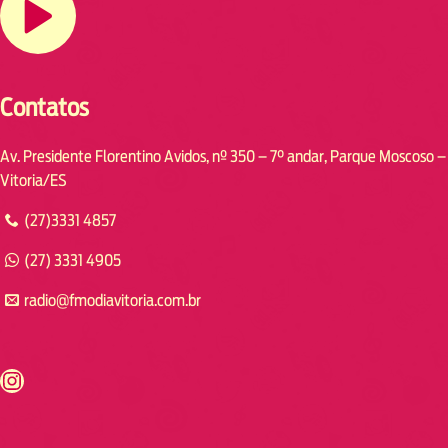
Contatos
Av. Presidente Florentino Avidos, nº 350 – 7° andar, Parque Moscoso –
Vitoria/ES
(27)3331 4857
(27) 3331 4905
radio@fmodiavitoria.com.br
s://www.instagram.com/fmodia.cabofrio/