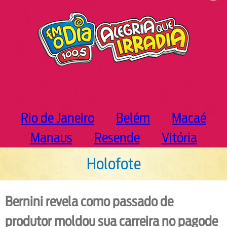
h
Rio de Janeiro
Belém
Macaé
Manaus
Resende
Vitória
Holofote
Bernini revela como passado de
produtor moldou sua carreira no pagode