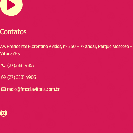
Contatos
Av. Presidente Florentino Avidos, nº 350 – 7° andar, Parque Moscoso –
Vitoria/ES
(27)3331 4857
(27) 3331 4905
radio@fmodiavitoria.com.br
s://www.instagram.com/fmodia.cabofrio/