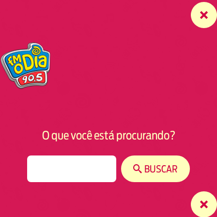
O que você está procurando?
S
BUSCAR
e
a
r
c