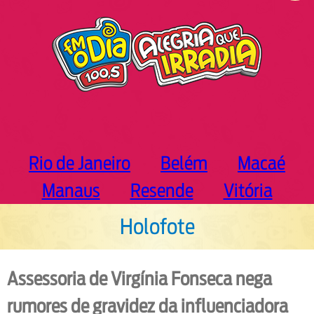
h
Rio de Janeiro
Belém
Macaé
Manaus
Resende
Vitória
Holofote
Assessoria de Virgínia Fonseca nega
rumores de gravidez da influenciadora