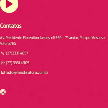
Contatos
Av. Presidente Florentino Avidos, nº 350 – 7° andar, Parque Moscoso –
Vitoria/ES
(27)3331 4857
(27) 3331 4905
radio@fmodiavitoria.com.br
s://www.instagram.com/fmodia.cabofrio/