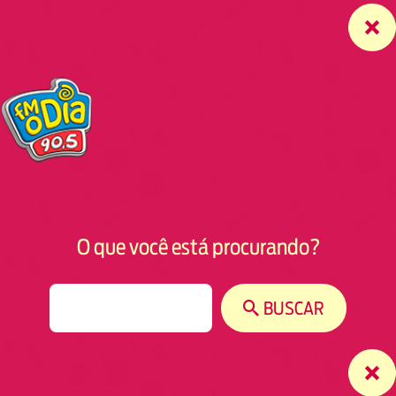
O que você está procurando?
S
BUSCAR
e
a
r
c