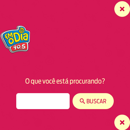
O que você está procurando?
S
BUSCAR
e
a
r
c