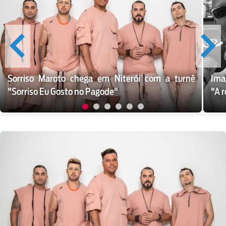
Sorriso Maroto chega em Niterói com a turnê
Ima
"Sorriso Eu Gosto no Pagode"
"A r