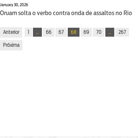
January 30, 2026
Oruam solta o verbo contra onda de assaltos no Rio
Anterior
1
…
66
67
68
69
70
…
267
Próxima