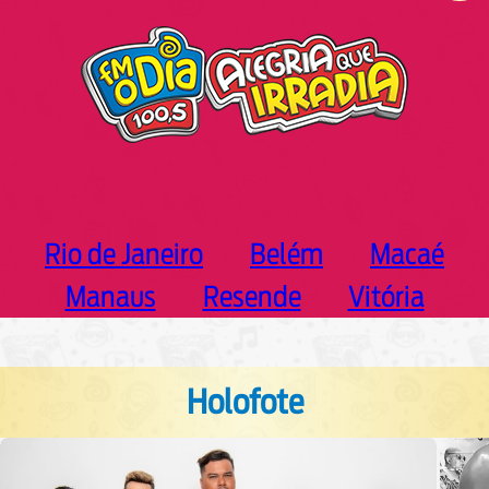
h
Rio de Janeiro
Belém
Macaé
Manaus
Resende
Vitória
Holofote