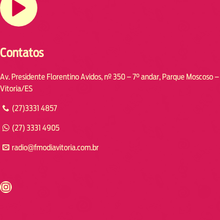
Contatos
Av. Presidente Florentino Avidos, nº 350 – 7° andar, Parque Moscoso –
Vitoria/ES
(27)3331 4857
(27) 3331 4905
radio@fmodiavitoria.com.br
s://www.instagram.com/fmodia.cabofrio/