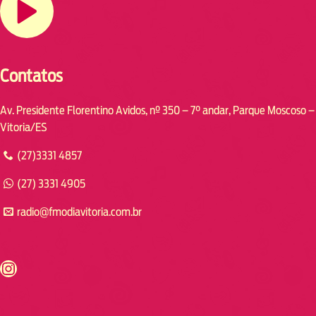
Contatos
Av. Presidente Florentino Avidos, nº 350 – 7° andar, Parque Moscoso –
Vitoria/ES
(27)3331 4857
(27) 3331 4905
radio@fmodiavitoria.com.br
s://www.instagram.com/fmodia.cabofrio/