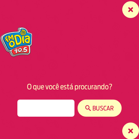
O que você está procurando?
S
BUSCAR
e
a
r
c