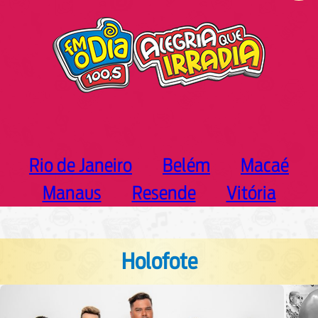
h
Rio de Janeiro
Belém
Macaé
Manaus
Resende
Vitória
Holofote