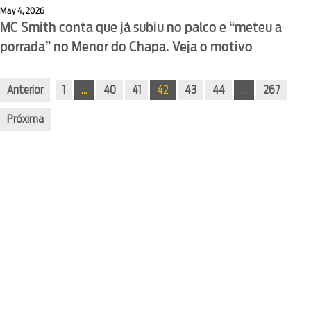
May 4, 2026
MC Smith conta que já subiu no palco e “meteu a
porrada” no Menor do Chapa. Veja o motivo
Anterior
1
…
40
41
42
43
44
…
267
Próxima