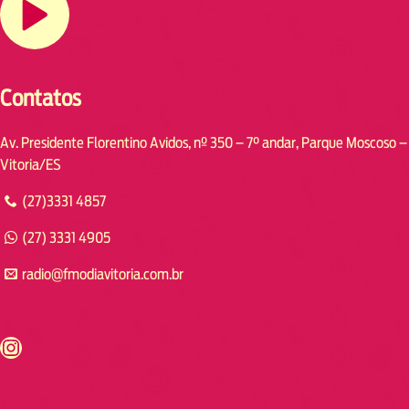
Contatos
Av. Presidente Florentino Avidos, nº 350 – 7° andar, Parque Moscoso –
Vitoria/ES
(27)3331 4857
(27) 3331 4905
radio@fmodiavitoria.com.br
s://www.instagram.com/fmodia.cabofrio/