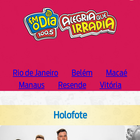
h
Rio de Janeiro
Belém
Macaé
Manaus
Resende
Vitória
Holofote