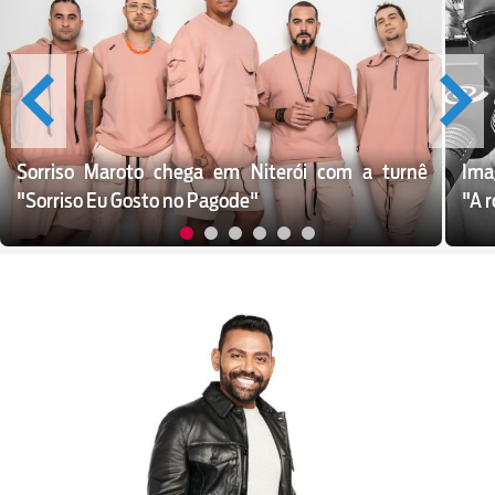
Sorriso Maroto chega em Niterói com a turnê
Ima
"Sorriso Eu Gosto no Pagode"
"A r