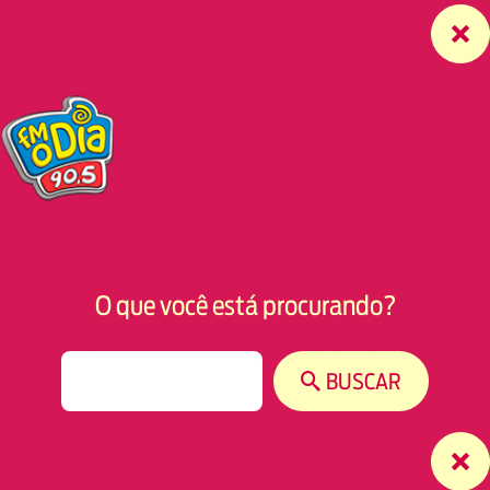
O que você está procurando?
S
BUSCAR
e
a
r
c