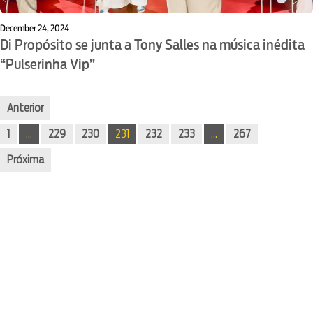
December 24, 2024
Di Propósito se junta a Tony Salles na música inédita
“Pulserinha Vip”
Anterior
1
…
229
230
231
232
233
…
267
Próxima