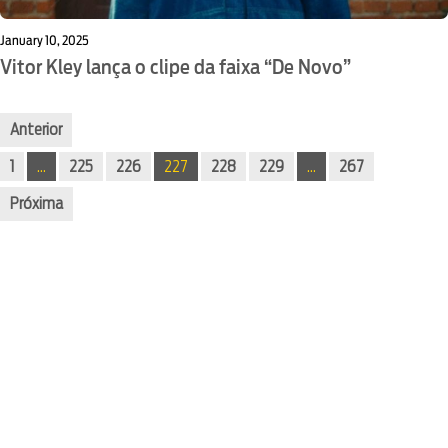
January 10, 2025
Vitor Kley lança o clipe da faixa “De Novo”
Anterior
1
…
225
226
227
228
229
…
267
Próxima