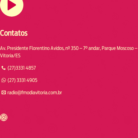
Contatos
Av. Presidente Florentino Avidos, nº 350 – 7° andar, Parque Moscoso –
Vitoria/ES
(27)3331 4857
(27) 3331 4905
radio@fmodiavitoria.com.br
s://www.instagram.com/fmodia.cabofrio/