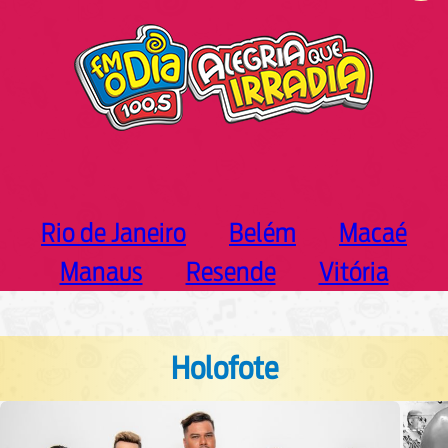
h
Rio de Janeiro
Belém
Macaé
Manaus
Resende
Vitória
Holofote