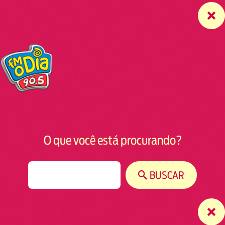
O que você está procurando?
S
BUSCAR
e
a
r
c